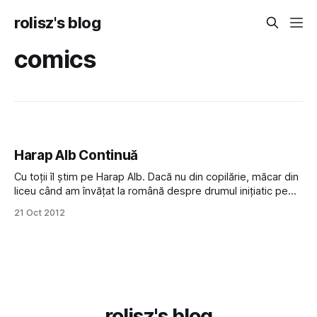
rolisz's blog
comics
Harap Alb Continuă
Cu toții îl știm pe Harap Alb. Dacă nu din copilărie, măcar din
liceu când am învățat la română despre drumul inițiatic pe
care îl parcurge eroul în basmul românesc și sem­nifi­cația
21 Oct 2012
numerelor magice. Dar copiii (și mulți adulți) din generația cu
140 de caractere pe Twitter nu
rolisz's blog