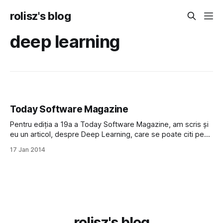
rolisz's blog
deep learning
Today Software Magazine
Pentru ediția a 19a a Today Software Magazine, am scris și
eu un articol, despre Deep Learning, care se poate citi pe
siteul TSM. Am de gând să mai scriu câteva articole, în care
17 Jan 2014
să intru în detalii despre fiecare din tehnicile menționate
anterior. La lansare au fost câteva teme
rolisz's blog