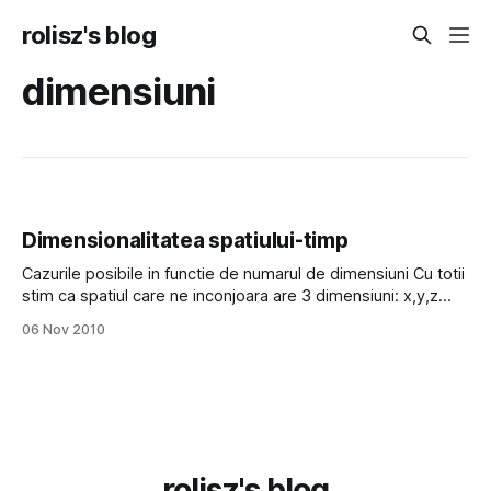
rolisz's blog
dimensiuni
Dimensionalitatea spatiului-timp
Cazurile posibile in functie de numarul de dimensiuni Cu totii
stim ca spatiul care ne inconjoara are 3 dimensiuni: x,y,z
(aka lungime, latime si inaltime). Cei care au mai citit ceva
06 Nov 2010
reviste stiintifice stiu ca si timpul formeaza o dimensiune si
ca impreuna cu spatiul formeaza un spatiu
rolisz's blog