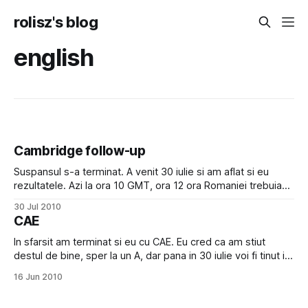
rolisz's blog
english
Cambridge follow-up
Suspansul s-a terminat. A venit 30 iulie si am aflat si eu
rezul­tatele. Azi la ora 10 GMT, ora 12 ora Romaniei trebuiau
postate rezul­tatele. Se vede ca se respecta Britanicii.
30 Jul 2010
Inainte nu era pus nimica. Apoi la ora 12 le pica serverul. X(.
CAE
Probabil toata lumea atunci
In sfarsit am terminat si eu cu CAE. Eu cred ca am stiut
destul de bine, sper la un A, dar pana in 30 iulie voi fi tinut in
suspans :-S. Am si eu asa cateva comentarii refer­i­toare la
16 Jun 2010
examinare. La Speaking, care a fost luni, nu ai