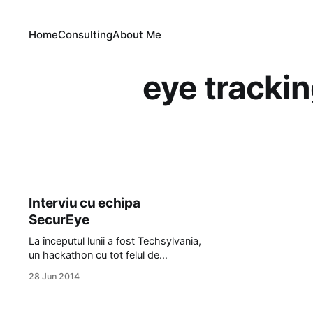
Home
Consulting
About Me
eye tracki
Interviu cu echipa
SecurEye
La începutul lunii a fost Tech­syl­va­nia,
un hackathon cu tot felul de
gadgeturi noi (Google Glass,
28 Jun 2014
LeapMotion, Sphero, UP, Pebble,
Withings, Onyx Beacon, etc.). Echipa
care a câștigat a fost de la UBB, de