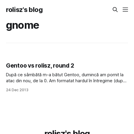
rolisz's blog
gnome
Gentoo vs rolisz, round 2
După ce sâmbătă m-a bătut Gentoo, dumincă am pornit la
atac din nou, de la 0. Am formatat hardul în întregime (după
ce am stat 2 ore să îmi copiez chestiile de pe el pe
24 Dec 2013
desktopul de acasă) și am reînceput, înarmat cu mai multe
cunoștințe. De data asta am
rolisz's blog