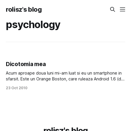
rolisz's blog
psychology
Dicotomia mea
Acum aproape doua luni mi-am luat si eu un smartphone in
sfarsit. Este un Orange Boston, care ruleaza Android 1.6 (da,
stiu, e ramas in urma rau de tot, dar cica Orange in curand
23 Oct 2010
va lansa update la 2.1). Tot jucandu-ma pe el si apoi
comparandu-l cu iPhoneul
rolisz's blog