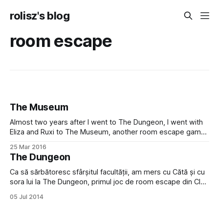
rolisz's blog
room escape
The Museum
Almost two years after I went to The Dungeon, I went with
Eliza and Ruxi to The Museum, another room escape game
in Cluj. The Museum has two different puzzles and for some
25 Mar 2016
reason we chose to go to the second one, which is more
The Dungeon
difficult. Because one person bailed
Ca să săr­bă­toresc sfârșitul facultății, am mers cu Cătă și cu
sora lui la The Dungeon, primul joc de room escape din Cluj.
Au mai fost ceva colegi la ediția anterioară a jocului și mi-au
05 Jul 2014
zis că îi super. Confirm. Îi awesome. Ideea din spatele
jocului este că