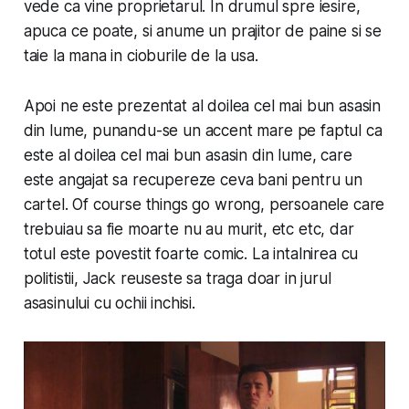
vede ca vine pro­pri­etarul. In drumul spre iesire,
apuca ce poate, si anume un prajitor de paine si se
taie la mana in cioburile de la usa.
Apoi ne este prezentat al doilea cel mai bun asasin
din lume, punandu-se un accent mare pe faptul ca
este al doilea cel mai bun asasin din lume, care
este angajat sa recupereze ceva bani pentru un
cartel. Of course things go wrong, persoanele care
trebuiau sa fie moarte nu au murit, etc etc, dar
totul este povestit foarte comic. La intalnirea cu
politistii, Jack reuseste sa traga doar in jurul
asasinului cu ochii inchisi.