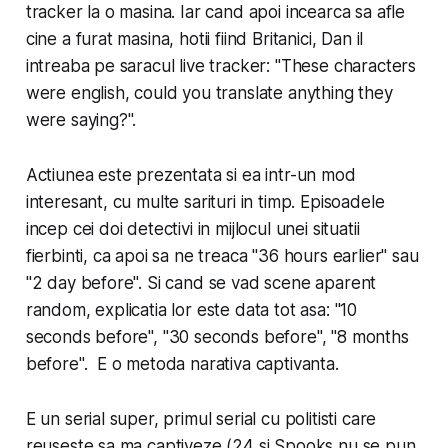
tracker la o masina. Iar cand apoi incearca sa afle
cine a furat masina, hotii fiind Britanici, Dan il
intreaba pe saracul live tracker: "These characters
were english, could you translate anything they
were saying?".
Actiunea este prezentata si ea intr-un mod
interesant, cu multe sarituri in timp. Episoadele
incep cei doi detectivi in mijlocul unei situatii
fierbinti, ca apoi sa ne treaca "36 hours earlier" sau
"2 day before". Si cand se vad scene aparent
random, explicatia lor este data tot asa: "10
seconds before", "30 seconds before", "8 months
before". E o metoda narativa captivanta.
E un serial super, primul serial cu politisti care
reuseste sa ma captiveze (24 si Spooks nu se pun