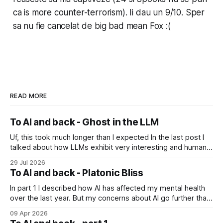
ca is more counter-terrorism). Ii dau un 9/10. Sper
sa nu fie cancelat de big bad mean Fox :(
READ MORE
To AI and back - Ghost in the LLM
Uf, this took much longer than I expected In the last post I
talked about how LLMs exhibit very interesting and human-
like behavior and about professor Michael Levin's work on
29 Jul 2026
the platonic realm. Another person that influenced me a lot
To AI and back - Platonic Bliss
is Joscha Bach. The first idea from him
In part 1 I described how AI has affected my mental health
over the last year. But my concerns about AI go further than
just "it's bad for your mental health". Sometimes these AI
09 Apr 2026
assistants sometimes exhibit weird behaviors. Gemini