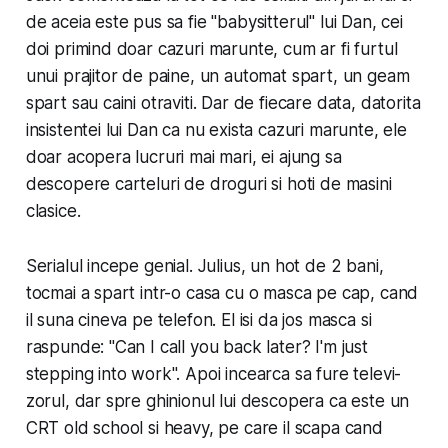
de aceia este pus sa fie "babysit­terul" lui Dan, cei
doi primind doar cazuri marunte, cum ar fi furtul
unui prajitor de paine, un automat spart, un geam
spart sau caini otraviti. Dar de fiecare data, datorita
in­sis­ten­tei lui Dan ca nu exista cazuri marunte, ele
doar acopera lucruri mai mari, ei ajung sa
descopere carteluri de droguri si hoti de masini
clasice.
Serialul incepe genial. Julius, un hot de 2 bani,
tocmai a spart intr-o casa cu o masca pe cap, cand
il suna cineva pe telefon. El isi da jos masca si
raspunde: "Can I call you back later? I'm just
stepping into work". Apoi incearca sa fure tele­vi­
zorul, dar spre ghinionul lui descopera ca este un
CRT old school si heavy, pe care il scapa cand