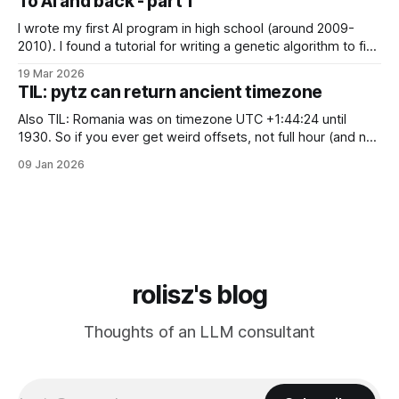
To AI and back - part 1
"feeling" miserable and self-loathing
I wrote my first AI program in high school (around 2009-
2010). I found a tutorial for writing a genetic algorithm to find
a list of number that sum to a value (I think). It was written in
19 Mar 2026
C++, I knew only PHP, I didn't know any OOP, so
TIL: pytz can return ancient timezone
Also TIL: Romania was on timezone UTC +1:44:24 until
1930. So if you ever get weird offsets, not full hour (and not
even 30 minute) offsets in code, it's probably because of
09 Jan 2026
pytz for some reason returns the first recorded offset for a
certain timezone. Fix:
rolisz's blog
Thoughts of an LLM consultant