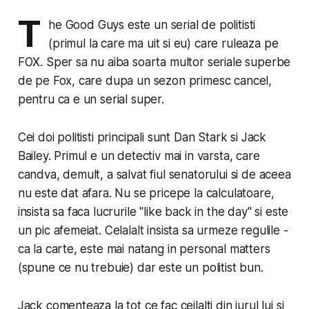
T
he Good Guys este un serial de politisti
(primul la care ma uit si eu) care ruleaza pe
FOX. Sper sa nu aiba soarta multor seriale superbe
de pe Fox, care dupa un sezon primesc cancel,
pentru ca e un serial super.
Cei doi politisti principali sunt Dan Stark si Jack
Bailey. Primul e un detectiv mai in varsta, care
candva, demult, a salvat fiul sen­a­toru­lui si de aceea
nu este dat afara. Nu se pricepe la cal­cu­la­toare,
insista sa faca lucrurile "like back in the day" si este
un pic afemeiat. Celalalt insista sa urmeze reg­ulile ­
ca la carte, este mai natang in personal matters
(spune ce nu trebuie) dar este un politist bun.
Jack comenteaza la tot ce fac ceilalti din jurul lui si