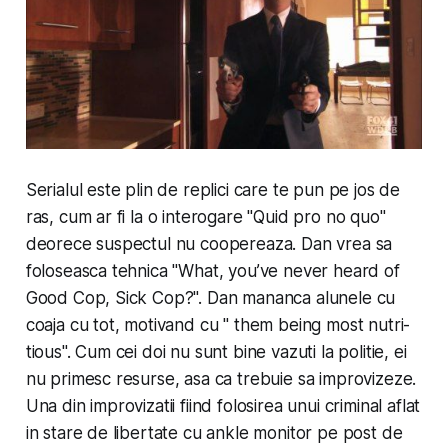
Serialul este plin de replici care te pun pe jos de
ras, cum ar fi la o interogare "Quid pro no quo"
deorece suspectul nu coopereaza. Dan vrea sa
foloseasca tehnica "What, you’ve never heard of
Good Cop, Sick Cop?". Dan mananca alunele cu
coaja cu tot, motivand cu " them being most nu­tri­
tious". Cum cei doi nu sunt bine vazuti la politie, ei
nu primesc resurse, asa ca trebuie sa im­provizeze.
Una din im­proviza­tii fiind folosirea unui criminal aflat
in stare de libertate cu ankle monitor pe post de