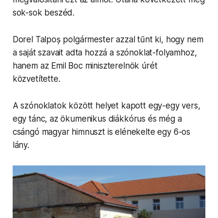
sok-sok beszéd.
Dorel Talpoș pol­gármester azzal tűnt ki, hogy nem
a saját szavait adta hozzá a szónoklat-folyamhoz,
hanem az Emil Boc min­iszterel­nök úrét
közvetítette.
A szónok­la­tok között helyet kapott egy-egy vers,
egy tánc, az ökumenikus diákkórus és még a
csángó magyar himnuszt is elénekelte egy 6-os
lány.