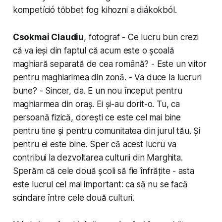
kompetíció többet fog kihozni a diákokból.
Csokmai Claudiu
, fotograf - Ce lucru bun crezi
că va ieși din faptul că acum este o școală
maghiară separată de cea română? - Este un viitor
pentru maghiarimea din zonă. - Va duce la lucruri
bune? - Sincer, da. E un nou început pentru
maghiarmea din oraș. Ei și-au dorit-o. Tu, ca
persoană fizică, dorești ce este cel mai bine
pentru tine și pentru co­mu­ni­tatea din jurul tău. Și
pentru ei este bine. Sper că acest lucru va
contribui la dez­voltarea culturii din Marghita.
Sperăm că cele două școli să fie înfrățite - asta
este lucrul cel mai important: ca să nu se facă
scindare între cele două culturi.