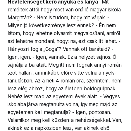
Névte­len­séget kérő anyuka és lánya
- Mit
reméltek attól hogy most van önálló magyar iskola
Margittán? - Nem is tudom, hogy mit várjak. -
Milyen jó következménye lesz ennek? - Én nem
látom, hogy lehetne olyasmit meg­valósí­tani, amiről
azt lehetne mondani, hogy: na, ezt csak itt lehet. -
Hiányozni fog a „Goga”? Vannak ott barátaid? -
Igen, igen. - Igen, vannak. Ez a helyzet sajnos. Ő
sajnálja a barátait. Meg itt nem fognak annyi román
szót hallani, ami inkább előre vitte volna a nyelv­
tan­ulás­ban. Az a heti 4 román óra, szerintem, nem
lesz elég ahhoz, hogy az életben boldogul­janak.
Nehéz lesz majd az egyetemi évek alatt. - Vegyes
iskolába járva megtanulta volna, így meg majd az
egyetemen kell megtanulja? - Igen, pontosan.
Valamikor meg kell küzdeni a ne­hézségekkel. Van,
akinek ez a napköziben lesz, van akinek első