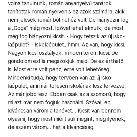
volna tanulnunk, román anyanyelvű tanárok
tanítottak román nyelven s ez azok számára, akik
nem jelesek románból nehéz volt. De hiányozni fog
a „Goga” még most. Idővel lehet elmúlik, de most
még fog hiányozni kicsit. - Hogy tetszik az új isko­
laépület? - Isko­laépület.. hmm. Az van, hogy kicsi.
Nagyon kicsi osztályok, minden terem kicsi. De
gondolom ezt is megszokjuk majd. De ez érthető
is. Most erre volt pénz, erre volt lehetőség.
Mindenki tudja, hogy tervben van az új isko­
laépület, ami már teljesen iskolának lesz tervezve.
Az már jobb lesz. Ebben csak az a szomorú, hogy
mi azt már nem fogjuk használni. Szóval, én
kíváncsian várom a tanévet… Kicsit van bennem
olyasmi, hogy most miért suli megint, meg ilyenek,
de aszem várom… hajt a kívánc­siság.