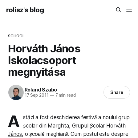
rolisz's blog
SCHOOL
Horváth János
Iskolacsoport
megnyitása
Roland Szabo
Share
17 Sep 2011
—
7 min read
A
stăzi a fost de­schiderea festivă a noului grup
școlar din Marghita,
Grupul Școlar Horváth
János
, o școală maghiară. Cum postul este despre