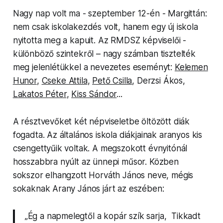
Nagy nap volt ma - szeptember 12-én - Margittán:
nem csak isko­lakezdés volt, hanem egy új iskola
nyitotta meg a kapuit. Az RMD­SZ képviselői -
különböző szintekről – nagy számban tisztelték
meg je­len­létükkel a nevezetes eseményt:
Kelemen
Hunor
,
Cseke Attila
,
Pető Csilla
, Derzsi Ákos,
Lakatos Péter
,
Kiss Sándor
...
A résztvevőket két népvise­letbe öltözött diák
fogadta. Az általános iskola diákjainak aranyos kis
csen­get­tyűik voltak. A megszokott évnyitónál
hosszabbra nyúlt az ünnepi műsor. Közben
sokszor elhangzott Horváth János neve, mégis
sokaknak Arany János járt az eszében:
„Ég a nap­melegtől a kopár szík sarja, Tikkadt