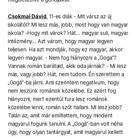
Csokmai Dávid
, 11-es diák - Mit vársz az új
iskolától? Mi lesz más, jobb, most hogy van magyar
iskola? -Hogy mit várok? Hát… magyar suli, magyar
intézmény… Azt várom, hogy magyar legyen
teljesen. Ha azt mondják, hogy ez magyar, akkor
legyen magyar. - Nem fog hiányozni a „Goga”?
Vannak román barátaid, akik oda járnak? - Mi lesz
más, vagy jobb? Hát, nem tudom. Én szerettem a
„Gogá”-ba járni. Ami szerintem negatívum, hogy
nem leszünk románok közelébe. Ez azért fog
hiányozni, mert ezentúl fura lesz románok
közelébe lenni, román szót hallani. Mi lesz jobb?
Talán az, amit már említettem, hogy mindent
magyarul fogunk tanulni. A „Gogá”-ban volt néha
úgy, hogy olyan tantárgyat, amit magyarul kellett