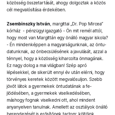
közösség össze­tartását, ahogy dolgoztak a közös
cél meg­valósítása érdekében.
Zsem­bin­szky István
, margittai „Dr. Pop Mircea”
kórház - pénzügyi igazgató - Ön mit remél attól,
hogy most van Margittán egy önálló magyar iskola?
- Én min­denkép­pen a mag­yarsá­gunknak, az ön­tu­
datunknak, az ön­bec­sülésének a javulását, azzal a
ténnyel, hogy a közösség kiharcolta önmagának.
Ez nagy dolog a mai világban! Szép apró
lépésekkel, de sikerült ennyi év után elérni, hogy
törvényes keretek között meg­való­suljon. Szebb
jövőt látok a gyermekek ön­tu­datá­nak a fe­
jlődésében, a gyermekek viselkedésében,
máshogy fognak viselkedni ott, ahol mindent
anyanyel­ven tanulnak. Amellett az osztályok önálló
beren­dezését is erősítőnek ­tar­tom: költőink,