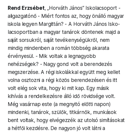
Rend Erzsébet
, „Horváth János” Isko­lac­so­port -
aligaz­gatónő - Miért fontos az, hogy önálló magyar
iskola legyen Margittán? - A Horváth János Isko­
lac­so­portban a magyar tanárok döntenek majd a
saját sorsukról, saját tevékenységükről, nem
mindig mindenben a román többség akarata
érvényesül. - Mik voltak a legnagyobb
nehézségek? - Nagy gond volt a berendezés
megsz­erzése. A régi iskolákkal együtt meg kellet
volna osztozni a régi közös beren­dezésen és itt
volt elég sok vita, hogy ki mit kap. Egy másik
kihívás a ren­delkezésre álló idő rövidsége volt.
Még vasárnap este (a megnyitó előtti napon)
mindenki, tanárok, szülők, titkárnők, munkások
bent voltak, hogy elvégezzék az utolsó simítá­sokat
a hétfői kezdésre. De nagyon jó volt látni a