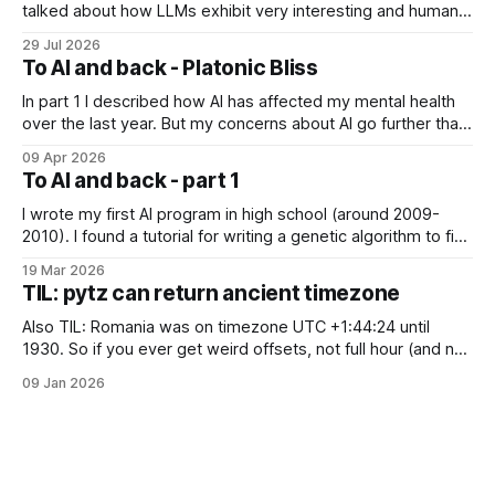
talked about how LLMs exhibit very interesting and human-
like behavior and about professor Michael Levin's work on
29 Jul 2026
the platonic realm. Another person that influenced me a lot
To AI and back - Platonic Bliss
is Joscha Bach. The first idea from him
In part 1 I described how AI has affected my mental health
over the last year. But my concerns about AI go further than
just "it's bad for your mental health". Sometimes these AI
09 Apr 2026
assistants sometimes exhibit weird behaviors. Gemini
To AI and back - part 1
"feeling" miserable and self-loathing
I wrote my first AI program in high school (around 2009-
2010). I found a tutorial for writing a genetic algorithm to find
a list of number that sum to a value (I think). It was written in
19 Mar 2026
C++, I knew only PHP, I didn't know any OOP, so
TIL: pytz can return ancient timezone
Also TIL: Romania was on timezone UTC +1:44:24 until
1930. So if you ever get weird offsets, not full hour (and not
even 30 minute) offsets in code, it's probably because of
09 Jan 2026
pytz for some reason returns the first recorded offset for a
certain timezone. Fix: