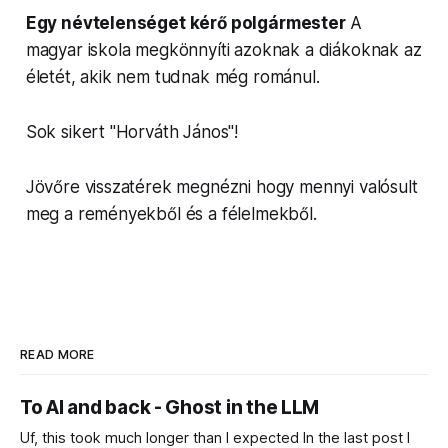
Egy névte­len­séget kérő pol­gármester
A
magyar iskola megkön­nyíti azoknak a diákoknak az
életét, akik nem tudnak még románul.
Sok sikert "Horváth János"!
Jövőre vis­sza­térek megnézni hogy mennyi valósult
meg a remények­ből és a félelmek­ből.
READ MORE
To AI and back - Ghost in the LLM
Uf, this took much longer than I expected In the last post I