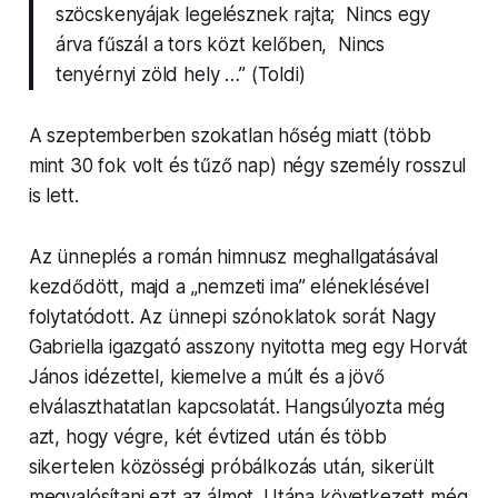
szöcskenyá­jak leg­elésznek rajta; Nincs egy
árva fűszál a tors közt kelőben, Nincs
tenyérnyi zöld hely …” (
Toldi
)
A szeptem­ber­ben szokatlan hőség miatt (több
mint 30 fok volt és tűző nap) négy személy rosszul
is lett.
Az ünneplés a román him­nusz meghall­gatásá­val
kezdődött, majd a „nemzeti ima” elének­lésév­el
foly­tató­dott. Az ünnepi szónok­la­tok sorát Nagy
Gabriella igazgató asszony nyitotta meg egy Horvát
János idézettel, kiemelve a múlt és a jövő
elválaszthatat­lan kapc­so­latát. Hangsú­ly­oz­ta még
azt, hogy végre, két évtized után és több
sikertelen közösségi próbálkozás után, sik­erült
meg­valósí­tani ezt az álmot. Utána következett még