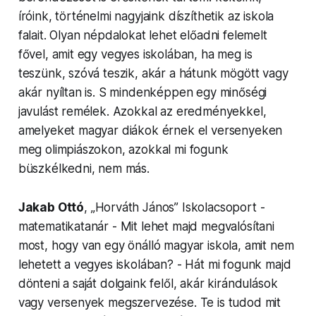
íróink, történelmi nagyjaink díszí­thetik az iskola
falait. Olyan népdalokat lehet előadni felemelt
fővel, amit egy vegyes iskolában, ha meg is
teszünk, szóvá teszik, akár a hátunk mögött vagy
akár nyíltan is. S min­denkép­pen egy minőségi
javulást remélek. Azokkal az ered­ményekkel,
amelyeket magyar diákok érnek el versenyeken
meg olimpiás­zokon, azokkal mi fogunk
büszkélked­ni, nem más.
Jakab Ottó
, „Horváth János” Isko­lac­so­port -
matem­atikatanár - Mit lehet majd meg­valósí­tani
most, hogy van egy önálló magyar iskola, amit nem
lehetett a vegyes iskolában? - Hát mi fogunk majd
dönteni a saját dolgaink felől, akár kirán­dulá­sok
vagy versenyek megsz­ervezése. Te is tudod mit