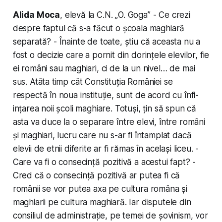
Alida Moca
, elevă la C.N. „O. Goga” - Ce crezi
despre faptul că s-a făcut o școala maghiară
separată? - Înainte de toate, știu că aceasta nu a
fost o decizie care a pornit din dorințele elevilor, fie
ei români sau maghiari, ci de la un nivel… de mai
sus. Atâta timp cât Con­sti­tuția României se
respectă în noua instituție, sunt de acord cu în­fi­
ințarea noii școli maghiare. Totuși, țin să spun că
asta va duce la o separare între elevi, între români
și maghiari, lucru care nu s-ar fi întamplat dacă
elevii de etnii diferite ar fi rămas în același liceu. -
Care va fi o consecință pozitivă a acestui fapt? -
Cred că o consecință pozitivă ar putea fi că
românii se vor putea axa pe cultura româna și
maghiarii pe cultura maghiară. Iar disputele din
consiliul de ad­min­is­trație, pe temei de șovinism, vor