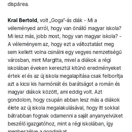
dispărea.
Kral Bertold
, volt „Goga”-ás diák - Mi a
véleményed arról, hogy van önálló magyar iskola?
Mi lesz más, jobb most, hogy van magyar iskola? -
A véleményem az, hogy ezt a vál­toz­tatást meg
sem kellett volna csinálni egy vegyes nemzetiségű
városban, mint Margitta, mivel a diákok a régi
iskolában éveken keresztül kitűnő ered­ményeket
értek el és az új iskola mega­lapítása csak felborítja
azt a kicsi kis harmóniát és barátságot a román és
magyar diákok között, ami eddig volt. Azt
gondolom, hogy csupán abban lesz más a diákok
élete az új iskola mega­lakulásá­val, hogy itt sokkal
bátrabban fognak odamenni a saját anyanyelvüket
beszélő igaz­gatóhoz, mint a régi iskolában, így
megbeszélve a gondjaikat.