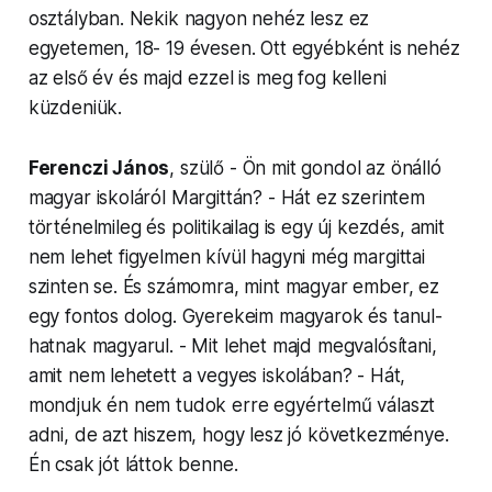
osztályban. Nekik nagyon nehéz lesz ez
egyetemen, 18- 19 évesen. Ott egyébként is nehéz
az első év és majd ezzel is meg fog kelleni
küzdeniük.
Ferenczi János
, szülő - Ön mit gondol az önálló
magyar iskoláról Margittán? - Hát ez szerintem
történelmi­leg és poli­tikailag is egy új kezdés, amit
nem lehet figyelmen kívül hagyni még margittai
szinten se. És számomra, mint magyar ember, ez
egy fontos dolog. Gyerekeim magyarok és tan­ul­
hat­nak magyarul. - Mit lehet majd meg­valósí­tani,
amit nem lehetett a vegyes iskolában? - Hát,
mondjuk én nem tudok erre egyértelmű választ
adni, de azt hiszem, hogy lesz jó következménye.
Én csak jót láttok benne.