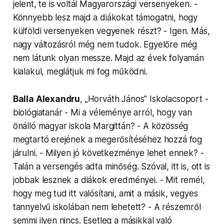
jelent, te is voltál Mag­yarorszá­gi versenyeken. -
Könnyebb lesz majd a diákokat támogatni, hogy
külföldi versenyeken vegyenek részt? - Igen. Más,
nagy vál­tozás­ról még nem tudok. Egyelőre még
nem látunk olyan messze. Majd az évek folyamán
kialakul, meglátjuk mi fog működni.
Balla Alexandru
, „Horváth János” Isko­lac­so­port -
bi­oló­giatanár - Mi a véleménye arról, hogy van
önálló magyar iskola Margittán? - A közösség
megtartó erejének a megerősítéséhez hozzá fog
járulni. - Milyen jó következménye lehet ennek? -
Talán a versengés adta minőség. Szóval, itt is, ott is
jobbak lesznek a diákok eredményei. - Mit remél,
hogy meg tud itt valósítani, amit a másik, vegyes
tannyelvű iskolában nem lehetett? - A részemről
semmi ilyen nincs. Esetleg a másikkal való