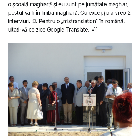
o școală maghiară și eu sunt pe jumătate maghiar,
postul va fi în limba maghiară. Cu excepția a vreo 2
interviuri. :D. Pentru o „mis­trans­la­tion” în română,
uitați-vă ce zice
Google Translate
. =))