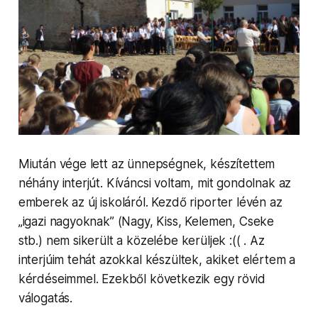
Miután vége lett az ün­nep­ségnek, készítet­tem
néhány interjút. Kíváncsi voltam, mit gondolnak az
emberek az új iskoláról. Kezdő riporter lévén az
„igazi nagyoknak” (Nagy, Kiss, Kelemen, Cseke
stb.) nem sikerült a közelébe kerüljek :(( . Az
interjúim tehát azokkal készültek, akiket elértem a
kérdé­seim­mel. Ezekből következik egy rövid
válogatás.