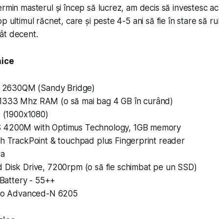
ermin masterul și încep să lucrez, am decis să investesc 
op ultimul răcnet, care și peste 4-5 ani să fie în stare să 
ât decent.
nice
i7 2630QM (Sandy Bridge)
333 Mhz RAM (o să mai bag 4 GB în curând)
D (1900x1080)
 4200M with Optimus Technology, 1GB memory
h TrackPoint & touchpad plus Fin­ger­print reader
ra
 Disk Drive, 7200rpm (o să fie schimbat pe un SSD)
n Battery - 55++
ino Advanced-N 6205