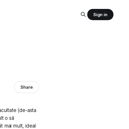
Sign in
Share
cultate (de-asta
lt o să
t mai mult, ideal