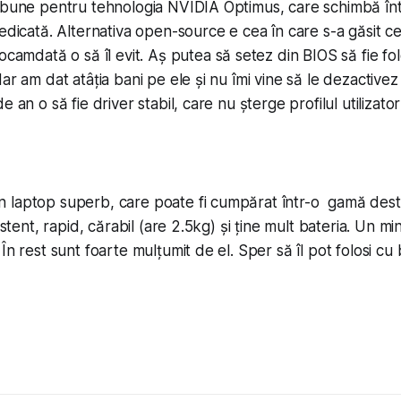
 bune pentru tehnologia NVIDIA Optimus, care schimbă înt
dicată. Al­ter­na­ti­va open-source e cea în care s-a găsit ce
ocamdată o să îl evit. Aș putea să setez din BIOS să fie fol
ar am dat atâția bani pe ele și nu îmi vine să le dezactivez
 an o să fie driver stabil, care nu șterge profilul uti­liza­toru
 laptop superb, care poate fi cumpărat într-o gamă dest
rezistent, rapid, cărabil (are 2.5kg) și ține mult bateria. Un 
În rest sunt foarte mulțumit de el. Sper să îl pot folosi cu 