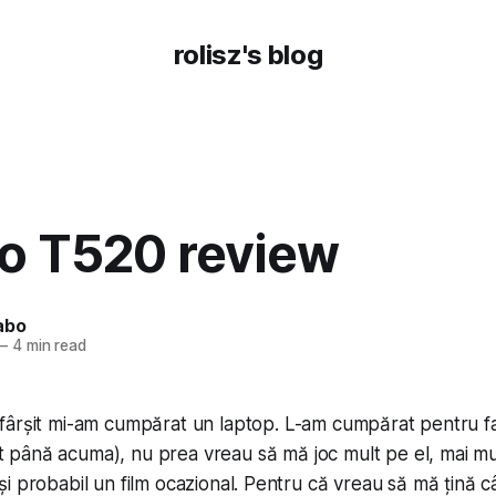
rolisz's blog
o T520 review
abo
—
4 min read
sfârșit mi-am cumpărat un laptop. L-am cumpărat pentru fa
 până acuma), nu prea vreau să mă joc mult pe el, mai mu
i probabil un film ocazional. Pentru că vreau să mă țină câ