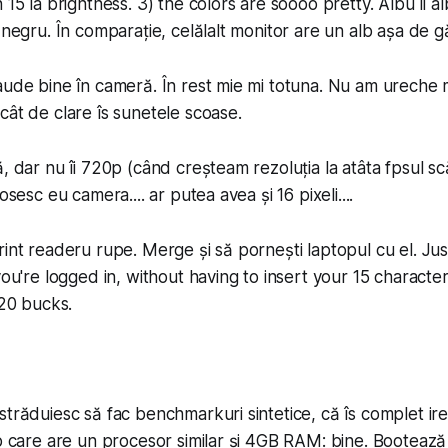
 15 la brightness. 3) the colors are soooo pretty. Albu îi alb
 negru. În comparație, celălalt monitor are un alb așa de găl
aude bine în cameră. În rest mie mi totuna. Nu am ureche 
cât de clare îs sunetele scoase.
, dar nu îi 720p (când creșteam rezoluția la atâta fpsul scă
osesc eu camera.... ar putea avea și 16 pixeli....
­print readeru rupe. Merge și să pornești laptopul cu el. Ju
 you're logged in, without having to insert your 15 charact
 20 bucks.
străduiesc să fac bench­markuri sintetice, că îs complet ir
op care are un procesor similar și 4GB RAM: bine. Bootează 