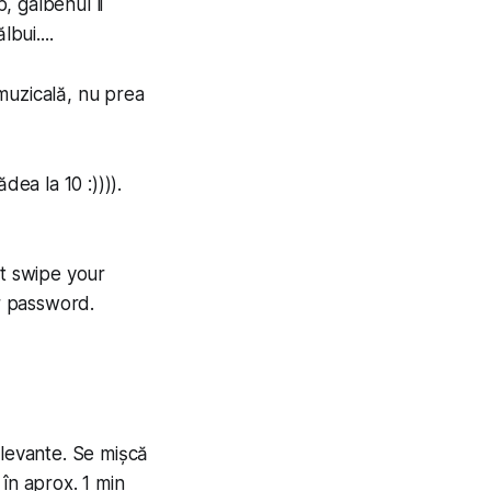
, galbenul îi
bui....
muzicală, nu prea
dea la 10 :)))).
st swipe your
er password.
elevante. Se mișcă
în aprox. 1 min