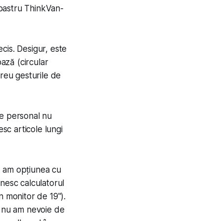
bastru ThinkVan­
recis. Desigur, este
bază (circular
greu gesturile de
ie personal nu
esc articole lungi
ă am opțiunea cu
sc cal­cu­la­torul
n monitor de 19").
u nu am nevoie de