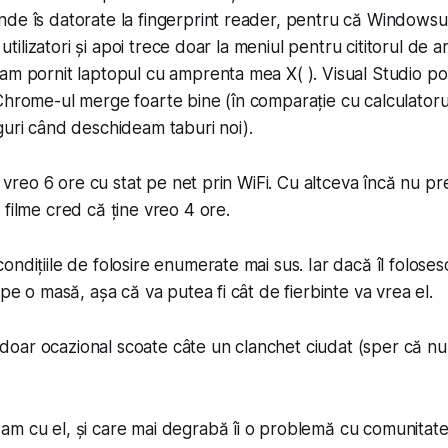
e îs datorate la fin­ger­print reader, pentru că Windowsul î
u uti­liza­tori și apoi trece doar la meniul pentru cititorul de
am pornit laptopul cu amprenta mea X( ). Visual Studio p
Chrome-ul merge foarte bine (în comparație cu cal­cu­la­tor
guri când deschideam taburi noi).
ne vreo 6 ore cu stat pe net prin WiFi. Cu altceva încă nu p
 filme cred că ține vreo 4 ore.
ndițiile de folosire enumerate mai sus. Iar dacă îl foloses
 pe o masă, așa că va putea fi cât de fierbinte va vrea el.
s, doar ocazional scoate câte un clanchet ciudat (sper că n
m cu el, și care mai degrabă îi o problemă cu co­mu­ni­ta