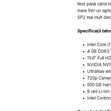
fiind până când t
mare într-un lapt
SP2 mai mult dec
Speci­fi­cații teh
Intel Core 
4 GB DDR3 1
15.6" Full H
NVIDIA NVS
UltraNav wit
720p Came
500 GB Hard
9 cell Li-Io
Intel Centr