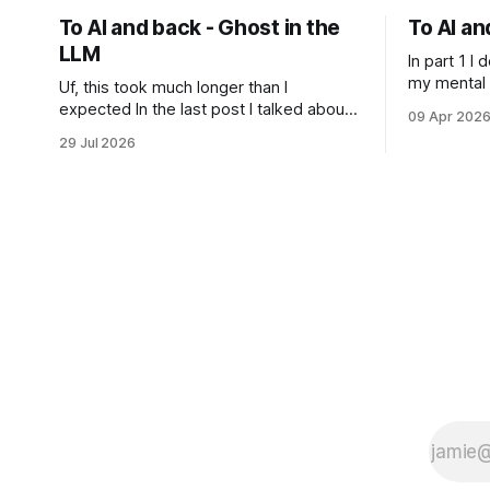
To AI and back - Ghost in the
To AI an
LLM
In part 1 I
my mental h
Uf, this took much longer than I
my concern
expected In the last post I talked about
09 Apr 202
just "it's 
how LLMs exhibit very interesting and
29 Jul 2026
Sometimes 
human-like behavior and about
sometimes 
professor Michael Levin's work on the
Gemini "fe
platonic realm. Another person that
loathing
influenced me a lot is Joscha Bach. The
first idea from him