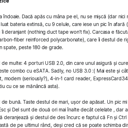
izice
rea îndoaie. Dacă apăs cu mâna pe el, nu se mișcă (dar nici
luat bateria extinsă, cu 9 celule, care iese un pic în afară 
 îi deranjant (nothing duct tape won't fix). Carcasa e făcut
rbon-fiber reinforced poly­car­bon­ate), care îi destul de r
 în spate, peste 180 de grade.
l de multe: 4 porturi USB 2.0, din care unul asigură și cur
 este combo cu eSATA. Sadly, no USB 3.0 :( Mai este și c
t, modem (seriously?), 4-in-1 card reader, Ex­press­Card34
iu cu ce se mănâncă asta).
ul de bună. Taste destul de mari, ușor de apăsat. Un pic mi
Esc și Del sunt de două ori mai înalte decât celelate , dar
 deranjează și destul de des încurc e faptul că Fn și Ctrl
 tastă de pe ultimul rând, deși cred că se poate schimba di