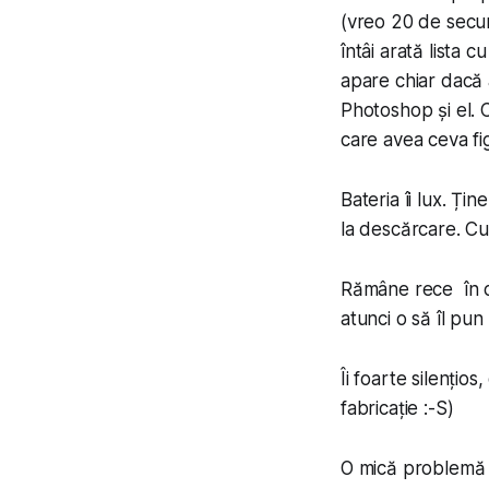
(vreo 20 de secund
întâi arată lista c
apare chiar dacă 
Photoshop și el. 
care avea ceva fi
Bateria îi lux. Ți
la descărcare. Cu
Rămâne rece în co
atunci o să îl pun
Îi foarte silențio
fabricație :-S)
O mică problemă a