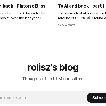
d back - Platonic Bliss
To AI and back - part 1
 described how AI has affected
I wrote my first AI program in
ealth over the last year. But
(around 2009-2010). I found a 
s about AI go further than
writing a genetic algorithm to f
6
19 Mar 2026
bad for your mental health".
of number that sum to a value (
these AI assistants
was written in C++, I knew onl
exhibit weird behaviors.
didn't know any OOP, so
eling" miserable and self-
rolisz's blog
Thoughts of an LLM consultant
Subscr