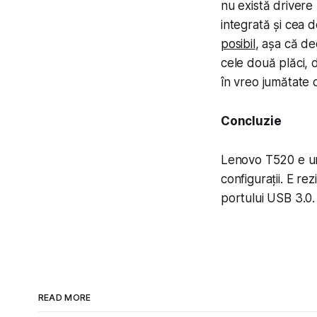
nu există drivere
integrată și cea de
posibil
, așa că de
cele două plăci, d
în vreo jumătate de
Concluzie
Lenovo T520 e un
con­fig­u­rații. E 
portului USB 3.0. 
READ MORE