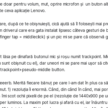
e doar pentru volum, mut, oprire microfon și un buton al
e ceva aplicație Lenovo.
r care, după ce te obișnuiești, cică ajută să îl folosești mai p
n driverul care era gata instalat lipsesc câteva gesturi de 
finger tap = mid­dleclick) și un pic mi se pare că observă 
 lăsa pe dinafară butonul mic și roșu numit trackpoint. M
 sunt obișnuit cu el), dar uneori mi se pare mai ușor să cit
 trackpoint+pseudo-middle button.
eeerb. Merită fiecare bănuț pe care l-am dat în plus ca s
t. 1) rezoluția îi enormă. Când, din când în când, mai porne
îmi scot ochii pixelii de pe el (rezoluție de 1440x900 pe u
er luminos. La maxim pot lucra și afară cu el, iar înăuntr