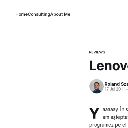
Home
Consulting
About Me
REVIEWS
Lenov
Roland Sz
17 Jul 2011
Y
aaaaay. În 
am așteptat
programez pe el ș