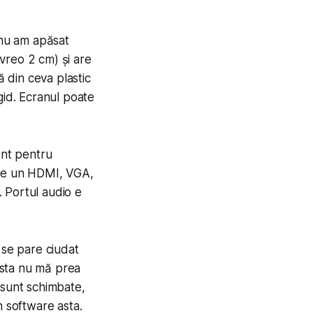
 nu am apăsat
(vreo 2 cm) și are
ă din ceva plastic
igid. Ecranul poate
ent pentru
âte un HDMI, VGA,
. Portul audio e
 se pare ciudat
 asta nu mă prea
 sunt schimbate,
n software asta.