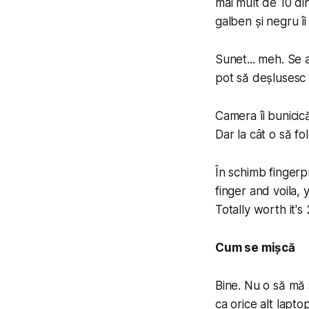
mai mult de 10 din
galben și negru îi
Sunet... meh. Se 
pot să deșlusesc 
Camera îi bunicică
Dar la cât o să fol
În schimb fin­ger
finger and voila,
Totally worth it's
Cum se mișcă
Bine. Nu o să mă 
ca orice alt lapt