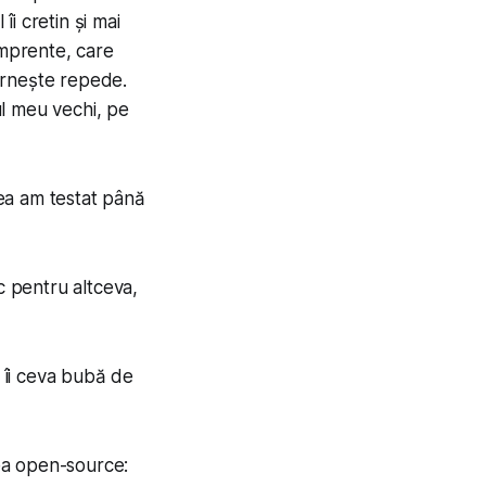
i cretin și mai
 amprente, care
ornește repede.
ul meu vechi, pe
rea am testat până
c pentru altceva,
u îi ceva bubă de
tea open-source: