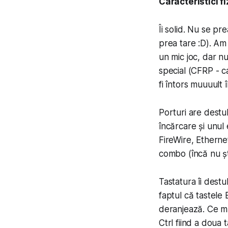
Car­ac­ter­is­ti­ci f
Îi solid. Nu se p
prea tare :D). Am 
un mic joc, dar nu
special (CFRP - ca
fi întors muuuult
Porturi are destu
încărcare și unul
FireWire, Etherne
combo (încă nu șt
Tastatura îi dest
faptul că tastele 
deranjează. Ce mă
Ctrl fiind a doua