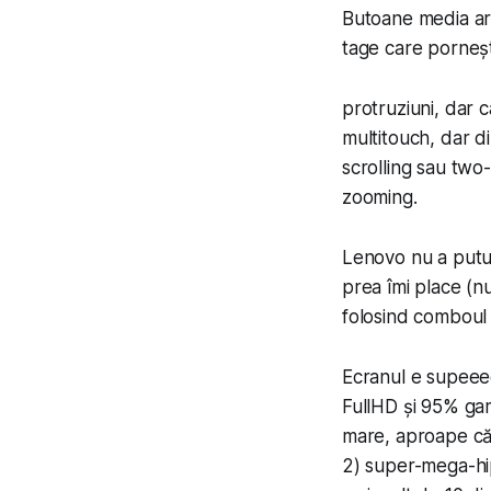
Butoane media ar
tage care porneșt
pro­truz­i­u­ni, da
multitouch, dar di
scrolling sau two-
zooming.
Lenovo nu a putut
prea îmi place (nu
folosind comboul
Ecranul e su­peee
FullHD și 95% gamu
mare, aproape că 
2) super-mega-hip