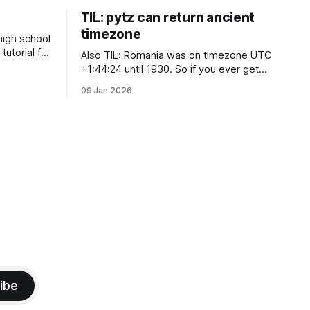
TIL: pytz can return ancient
timezone
 high school
tutorial for
Also TIL: Romania was on timezone UTC
ind a list
+1:44:24 until 1930. So if you ever get
I think). It
weird offsets, not full hour (and not even
09 Jan 2026
y PHP, I
30 minute) offsets in code, it's probably
because of pytz for some reason
returns the first recorded offset for a
certain timezone. Fix:
ibe