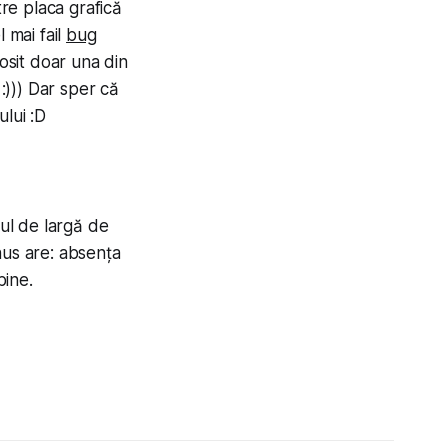
re placa grafică
l mai fail
bug
osit doar una din
 :))) Dar sper că
­lui :D
ul de largă de
minus are: absența
bine.