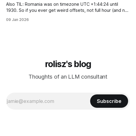
Also TIL: Romania was on timezone UTC +1:44:24 until
1930. So if you ever get weird offsets, not full hour (and not
even 30 minute) offsets in code, it's probably because of
09 Jan 2026
pytz for some reason returns the first recorded offset for a
certain timezone. Fix:
rolisz's blog
Thoughts of an LLM consultant
Subscribe