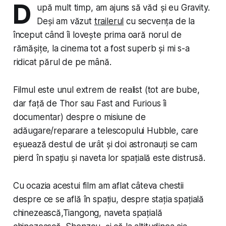
D
upă mult timp, am ajuns să văd și eu Gravity.
Deși am văzut
trailerul
cu secvența de la
început când îi lovește prima oară norul de
rămășițe, la cinema tot a fost superb și mi s-a
ridicat părul de pe mână.
Filmul este unul extrem de realist (tot are bube,
dar față de Thor sau Fast and Furious îi
documentar) despre o misiune de
adăugare/reparare a tele­scop­u­lui Hubble, care
eșuează destul de urât și doi astronauți se cam
pierd în spațiu și naveta lor spațială este distrusă.
Cu ocazia acestui film am aflat câteva chestii
despre ce se află în spațiu, despre stația spațială
chinezească,Tiangong, naveta spațială