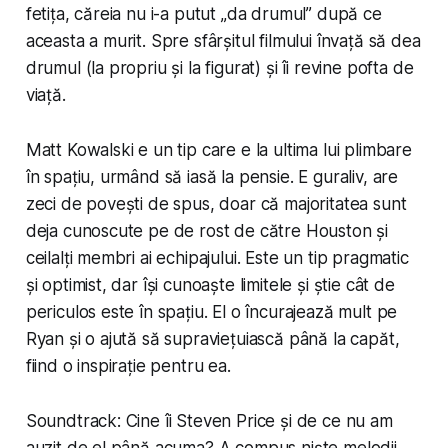
fetița, căreia nu i-a putut „da drumul” după ce
aceasta a murit. Spre sfârșitul filmului învață să dea
drumul (la propriu și la figurat) și îi revine pofta de
viață.
Matt Kowalski e un tip care e la ultima lui plimbare
în spațiu, urmând să iasă la pensie. E guraliv, are
zeci de povești de spus, doar că ma­jori­tatea sunt
deja cunoscute pe de rost de către Houston și
ceilalți membri ai echipa­ju­lui. Este un tip pragmatic
și optimist, dar își cunoaște limitele și știe cât de
periculos este în spațiu. El o în­cu­ra­jează mult pe
Ryan și o ajută să supraviețuiască până la capăt,
fiind o inspirație pentru ea.
Soundtrack: Cine îi Steven Price și de ce nu am
auzit de el până acuma? A compus niște melodii