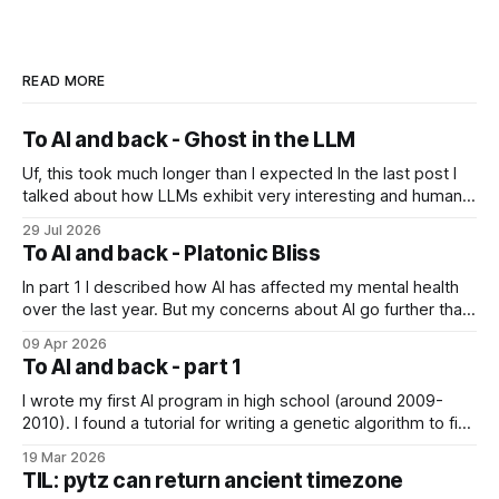
READ MORE
To AI and back - Ghost in the LLM
Uf, this took much longer than I expected In the last post I
talked about how LLMs exhibit very interesting and human-
like behavior and about professor Michael Levin's work on
29 Jul 2026
the platonic realm. Another person that influenced me a lot
To AI and back - Platonic Bliss
is Joscha Bach. The first idea from him
In part 1 I described how AI has affected my mental health
over the last year. But my concerns about AI go further than
just "it's bad for your mental health". Sometimes these AI
09 Apr 2026
assistants sometimes exhibit weird behaviors. Gemini
To AI and back - part 1
"feeling" miserable and self-loathing
I wrote my first AI program in high school (around 2009-
2010). I found a tutorial for writing a genetic algorithm to find
a list of number that sum to a value (I think). It was written in
19 Mar 2026
C++, I knew only PHP, I didn't know any OOP, so
TIL: pytz can return ancient timezone